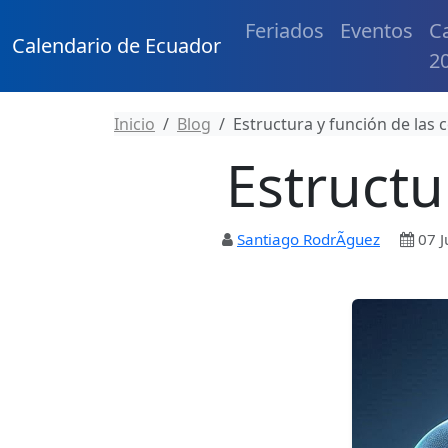
Feriados
Eventos
C
Calendario de Ecuador
2
Inicio
Blog
Estructura y función de las c
Estructu
Santiago RodrÃ­guez
07 J