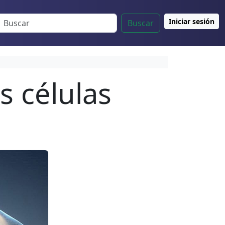
Iniciar sesión
Buscar
s células