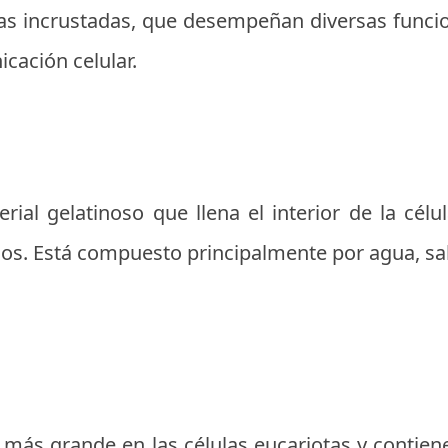
nas incrustadas, que desempeñan diversas funci
cación celular.
erial gelatinoso que llena el interior de la cél
os. Está compuesto principalmente por agua, sal
 más grande en las células eucariotas y contien