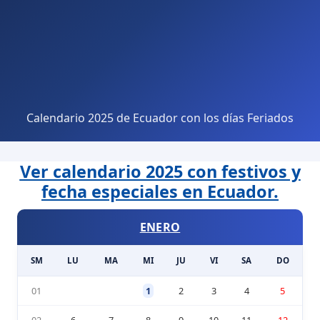
Calendario 2025 de Ecuador con los días Feriados
Ver calendario 2025 con festivos y
fecha especiales en Ecuador.
ENERO
SM
LU
MA
MI
JU
VI
SA
DO
01
1
2
3
4
5
02
6
7
8
9
10
11
12