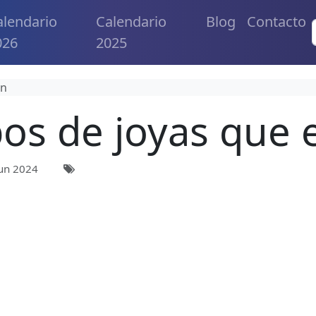
alendario
Calendario
Blog
Contacto
026
2025
en
pos de joyas que 
un 2024