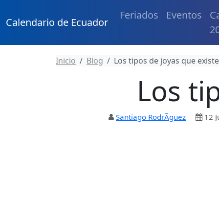
Feriados
Eventos
C
Calendario de Ecuador
2
Inicio
Blog
Los tipos de joyas que exist
Los ti
Santiago RodrÃ­guez
12 J