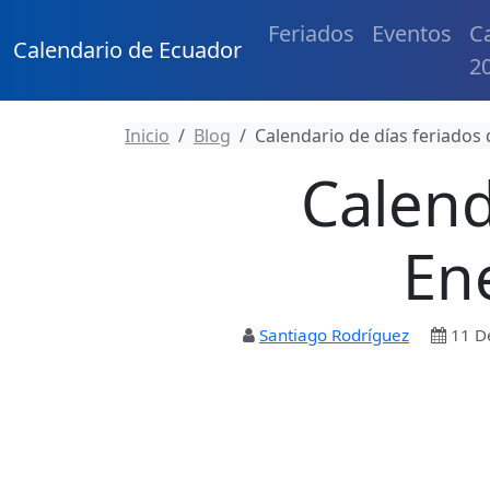
Feriados
Eventos
C
Calendario de Ecuador
2
Inicio
Blog
Calendario de días feriados
Calend
En
Santiago Rodríguez
11 D