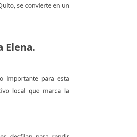
ito, se convierte en un
a Elena.
to importante para esta
tivo local que marca la
les desfilan para rendir