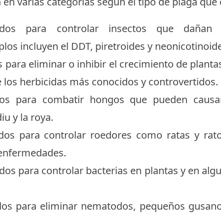
n en varias categorías según el tipo de plaga que 
lizados para controlar insectos que dañan 
os incluyen el DDT, piretroides y neonicotinoid
 para eliminar o inhibir el crecimiento de plant
e los herbicidas más conocidos y controvertidos.
ados para combatir hongos que pueden causa
iu y la roya.
zados para controlar roedores como ratas y ra
r enfermedades.
dos para controlar bacterias en plantas y en alg
ados para eliminar nematodos, pequeños gusanos