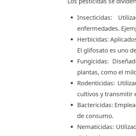
Los pesticidas se divide
Insecticidas: Uti
enfermedades. Ejempl
Herbicidas: Aplicados
El glifosato es uno d
Fungicidas: Diseñ
plantas, como el mild
Rodenticidas: Utili
cultivos y transmiti
Bactericidas: Emplea
de consumo.
Nematicidas: Utiliz