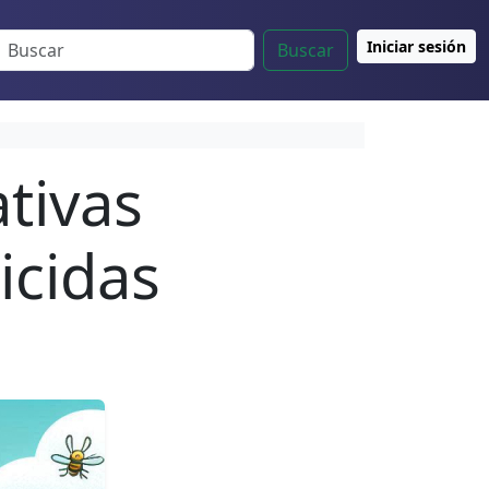
Iniciar sesión
Buscar
tivas
icidas