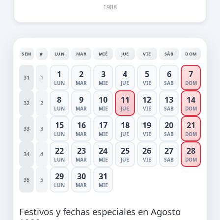
1988
SEM
#
LUN
MAR
MIÉ
JUE
VIE
SÁB
DOM
1
2
3
4
5
6
7
31
1
LUN
MAR
MIE
JUE
VIE
SAB
DOM
8
9
10
11
12
13
14
32
2
LUN
MAR
MIE
JUE
VIE
SAB
DOM
15
16
17
18
19
20
21
33
3
LUN
MAR
MIE
JUE
VIE
SAB
DOM
22
23
24
25
26
27
28
34
4
LUN
MAR
MIE
JUE
VIE
SAB
DOM
29
30
31
35
5
LUN
MAR
MIE
Festivos y fechas especiales en Agosto