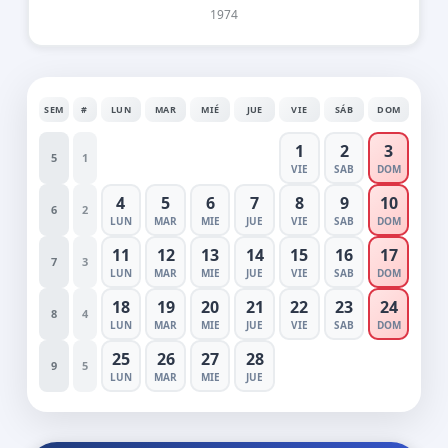
1974
SEM
#
LUN
MAR
MIÉ
JUE
VIE
SÁB
DOM
1
2
3
5
1
VIE
SAB
DOM
4
5
6
7
8
9
10
6
2
LUN
MAR
MIE
JUE
VIE
SAB
DOM
11
12
13
14
15
16
17
7
3
LUN
MAR
MIE
JUE
VIE
SAB
DOM
18
19
20
21
22
23
24
8
4
LUN
MAR
MIE
JUE
VIE
SAB
DOM
25
26
27
28
9
5
LUN
MAR
MIE
JUE