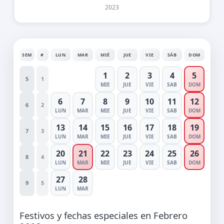
2023
SEM
#
LUN
MAR
MIÉ
JUE
VIE
SÁB
DOM
1
2
3
4
5
5
1
MIE
JUE
VIE
SAB
DOM
6
7
8
9
10
11
12
6
2
LUN
MAR
MIE
JUE
VIE
SAB
DOM
13
14
15
16
17
18
19
7
3
LUN
MAR
MIE
JUE
VIE
SAB
DOM
20
21
22
23
24
25
26
8
4
LUN
MAR
MIE
JUE
VIE
SAB
DOM
27
28
9
5
LUN
MAR
Festivos y fechas especiales en Febrero