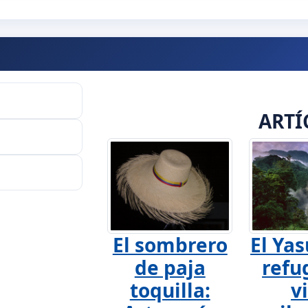
ARTÍ
El sombrero
El Yas
de paja
refu
toquilla:
v