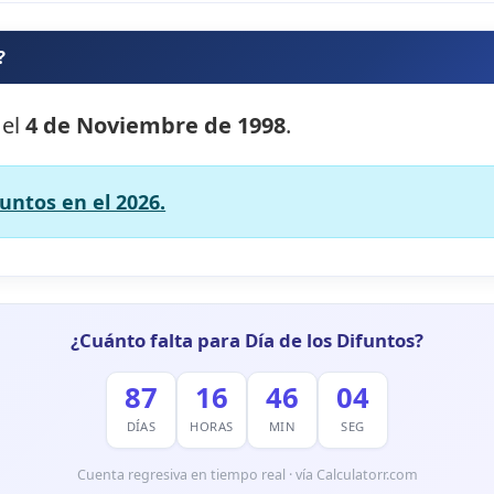
?
 el
4 de Noviembre de 1998
.
funtos en el 2026.
¿Cuánto falta para Día de los Difuntos?
87
16
46
02
DÍAS
HORAS
MIN
SEG
Cuenta regresiva en tiempo real · vía Calculatorr.com