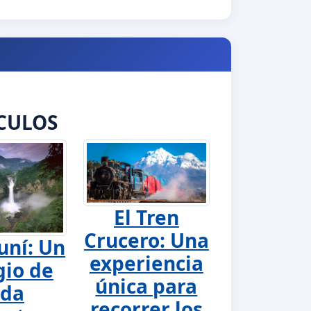
CULOS
El Tren
Crucero: Una
uní: Un
experiencia
gio de
única para
ida
recorrer los