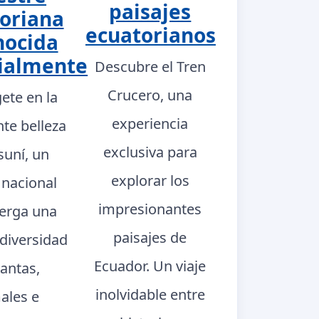
paisajes
oriana
ecuatorianos
nocida
ialmente
Descubre el Tren
Crucero, una
ete en la
experiencia
te belleza
exclusiva para
suní, un
explorar los
 nacional
impresionantes
berga una
paisajes de
 diversidad
Ecuador. Un viaje
lantas,
inolvidable entre
ales e