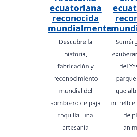
ecuatoriana
ecuat
reconocida
reco
mundialmente
mund
Descubre la
Sumérg
historia,
exuberan
fabricación y
del Ya
reconocimiento
parque
mundial del
que al
sombrero de paja
increíble
toquilla, una
de p
artesanía
anim