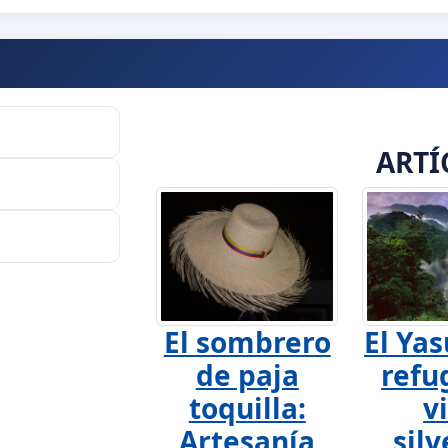
ARTÍ
El sombrero
El Yas
de paja
refu
toquilla:
v
Artesanía
silv