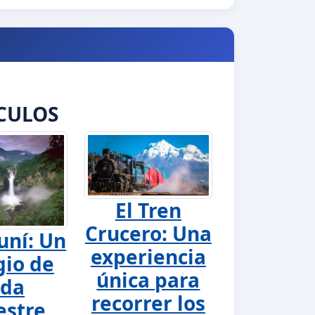
CULOS
El Tren
Crucero: Una
uní: Un
experiencia
gio de
única para
ida
recorrer los
estre