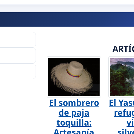
ARTÍ
El sombrero
El Yas
de paja
refu
toquilla:
v
Artesanía
silv