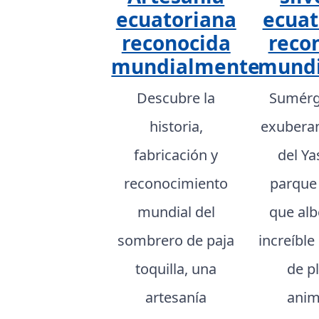
ecuatoriana
ecuat
reconocida
reco
mundialmente
mund
Descubre la
Sumérg
historia,
exuberan
fabricación y
del Ya
reconocimiento
parque
mundial del
que al
sombrero de paja
increíble
toquilla, una
de p
artesanía
anim