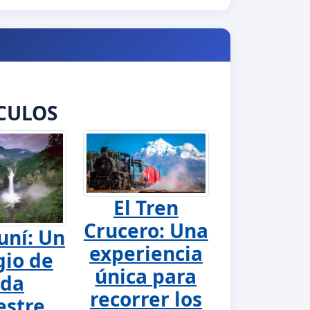
CULOS
El Tren
Crucero: Una
uní: Un
experiencia
gio de
única para
ida
recorrer los
estre