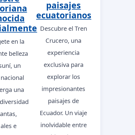
paisajes
oriana
ecuatorianos
nocida
ialmente
Descubre el Tren
Crucero, una
ete en la
experiencia
te belleza
exclusiva para
suní, un
explorar los
 nacional
impresionantes
berga una
paisajes de
 diversidad
Ecuador. Un viaje
lantas,
inolvidable entre
ales e