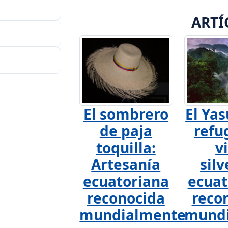
ARTÍ
El sombrero
El Yas
de paja
refu
toquilla:
v
Artesanía
silv
ecuatoriana
ecuat
reconocida
reco
mundialmente
mund