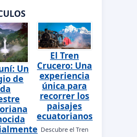
CULOS
El Tren
Crucero: Una
uní: Un
experiencia
gio de
única para
ida
recorrer los
estre
paisajes
oriana
ecuatorianos
nocida
ialmente
Descubre el Tren