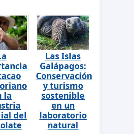
La
Las Islas
tancia
Galápagos:
cacao
Conservación
oriano
y turismo
 la
sostenible
stria
en un
al del
laboratorio
olate
natural