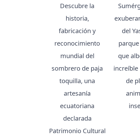
Descubre la
Sumérg
historia,
exuberan
fabricación y
del Ya
reconocimiento
parque
mundial del
que al
sombrero de paja
increíble
toquilla, una
de p
artesanía
anim
ecuatoriana
ins
declarada
Patrimonio Cultural