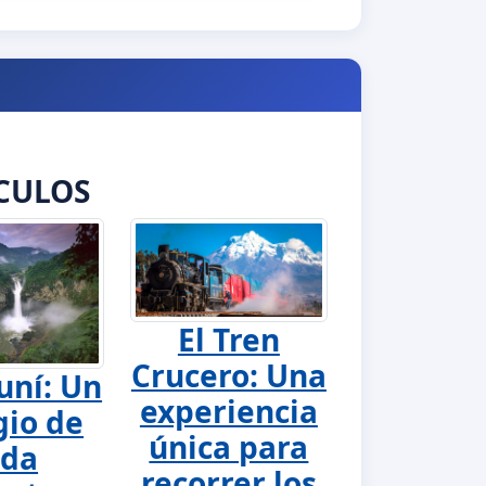
CULOS
El Tren
Crucero: Una
uní: Un
experiencia
gio de
única para
ida
recorrer los