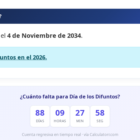
?
 el
4 de Noviembre de 2034
.
funtos en el 2026.
¿Cuánto falta para Día de los Difuntos?
88
09
27
55
DÍAS
HORAS
MIN
SEG
Cuenta regresiva en tiempo real · vía Calculatorr.com