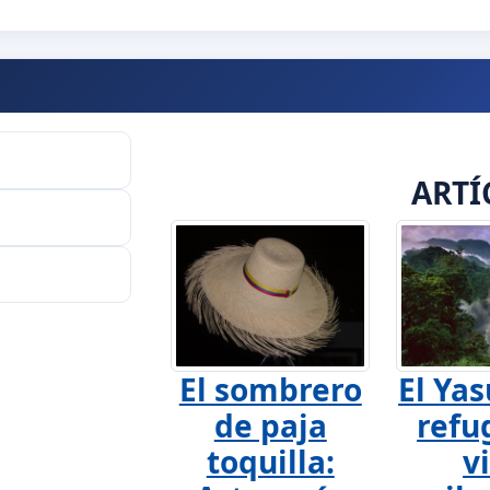
ARTÍ
El sombrero
El Yas
de paja
refu
toquilla:
v