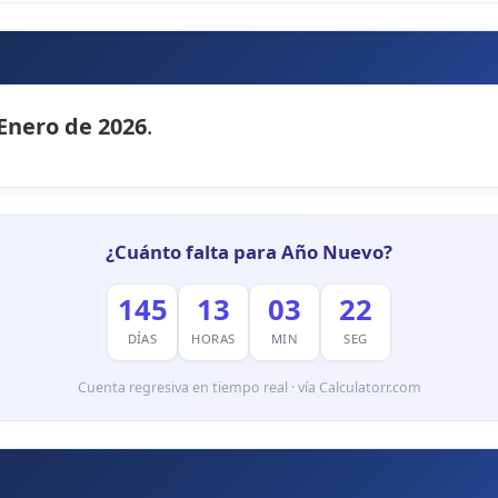
 Enero de 2026
.
¿Cuánto falta para Año Nuevo?
145
13
03
20
DÍAS
HORAS
MIN
SEG
Cuenta regresiva en tiempo real · vía Calculatorr.com