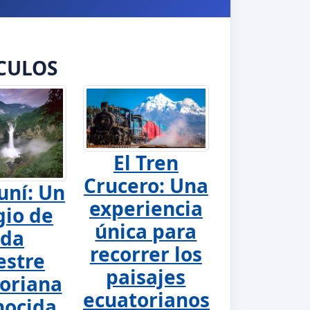
CULOS
El Tren
Crucero: Una
uní: Un
experiencia
gio de
única para
ida
recorrer los
estre
paisajes
oriana
ecuatorianos
nocida