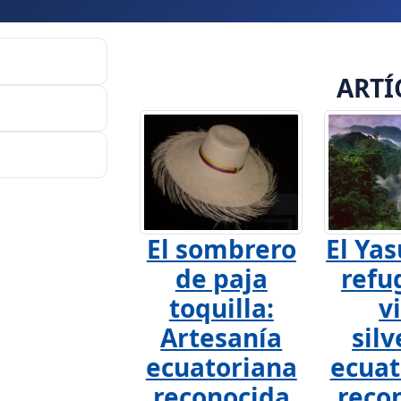
ARTÍ
El sombrero
El Yas
de paja
refu
toquilla:
v
Artesanía
silv
ecuatoriana
ecuat
reconocida
reco