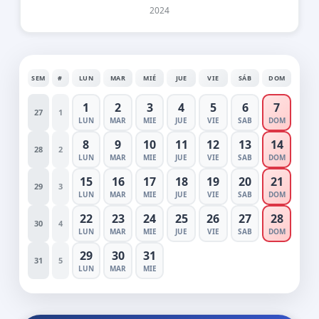
2024
SEM
#
LUN
MAR
MIÉ
JUE
VIE
SÁB
DOM
1
2
3
4
5
6
7
27
1
LUN
MAR
MIE
JUE
VIE
SAB
DOM
8
9
10
11
12
13
14
28
2
LUN
MAR
MIE
JUE
VIE
SAB
DOM
15
16
17
18
19
20
21
29
3
LUN
MAR
MIE
JUE
VIE
SAB
DOM
22
23
24
25
26
27
28
30
4
LUN
MAR
MIE
JUE
VIE
SAB
DOM
29
30
31
31
5
LUN
MAR
MIE