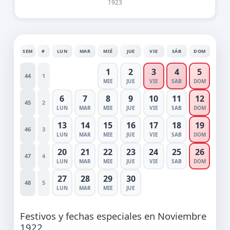
1923
SEM
#
LUN
MAR
MIÉ
JUE
VIE
SÁB
DOM
1
2
3
4
5
44
1
MIE
JUE
VIE
SAB
DOM
6
7
8
9
10
11
12
45
2
LUN
MAR
MIE
JUE
VIE
SAB
DOM
13
14
15
16
17
18
19
46
3
LUN
MAR
MIE
JUE
VIE
SAB
DOM
20
21
22
23
24
25
26
47
4
LUN
MAR
MIE
JUE
VIE
SAB
DOM
27
28
29
30
48
5
LUN
MAR
MIE
JUE
Festivos y fechas especiales en Noviembre
1922