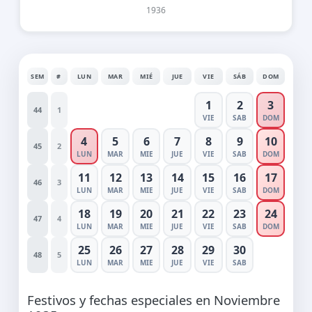
1936
SEM
#
LUN
MAR
MIÉ
JUE
VIE
SÁB
DOM
1
2
3
44
1
VIE
SAB
DOM
4
5
6
7
8
9
10
45
2
LUN
MAR
MIE
JUE
VIE
SAB
DOM
11
12
13
14
15
16
17
46
3
LUN
MAR
MIE
JUE
VIE
SAB
DOM
18
19
20
21
22
23
24
47
4
LUN
MAR
MIE
JUE
VIE
SAB
DOM
25
26
27
28
29
30
48
5
LUN
MAR
MIE
JUE
VIE
SAB
Festivos y fechas especiales en Noviembre