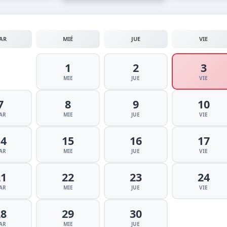
AR
MIÉ
JUE
VIE
1
2
3
MIE
JUE
VIE
7
8
9
10
AR
MIE
JUE
VIE
14
15
16
17
AR
MIE
JUE
VIE
21
22
23
24
AR
MIE
JUE
VIE
28
29
30
AR
MIE
JUE