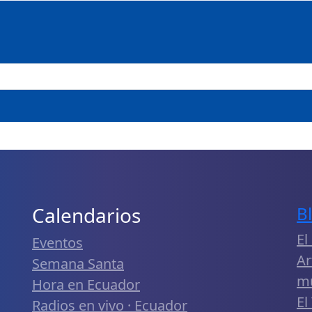
Calendarios
B
El
Eventos
Ar
Semana Santa
m
Hora en Ecuador
El
Radios en vivo · Ecuador