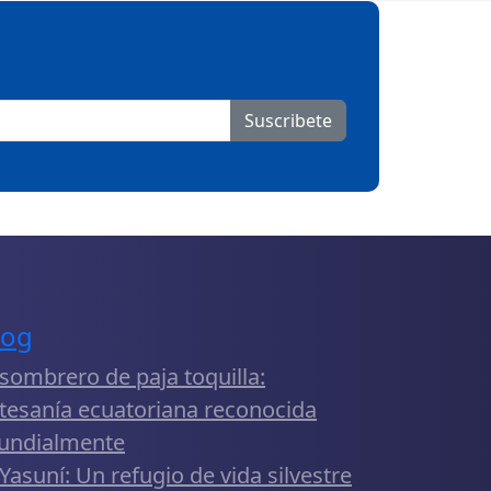
Suscribete
log
 sombrero de paja toquilla:
tesanía ecuatoriana reconocida
undialmente
 Yasuní: Un refugio de vida silvestre