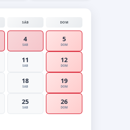
SÁB
DOM
4
5
SAB
DOM
11
12
SAB
DOM
18
19
SAB
DOM
25
26
SAB
DOM