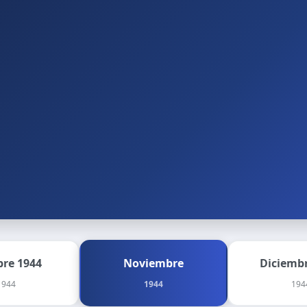
bre 1944
Noviembre
Diciembr
1944
1944
194