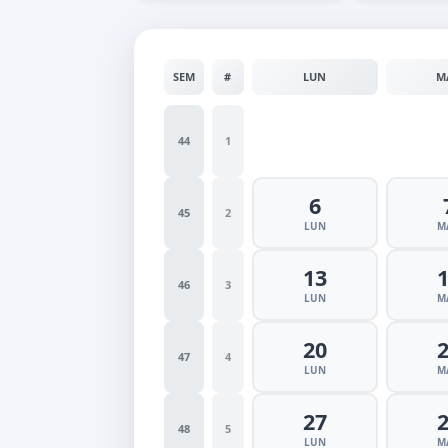
SEM
#
LUN
M
44
1
6
45
2
LUN
M
13
46
3
LUN
M
20
47
4
LUN
M
27
48
5
LUN
M