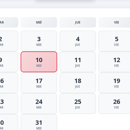
AR
MIÉ
JUE
VIE
2
3
4
5
AR
MIE
JUE
VIE
9
10
11
12
AR
MIE
JUE
VIE
16
17
18
19
AR
MIE
JUE
VIE
23
24
25
26
AR
MIE
JUE
VIE
30
31
AR
MIE