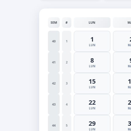
SEM
#
LUN
M
1
40
1
LUN
M
8
41
2
LUN
M
15
42
3
LUN
M
22
43
4
LUN
M
29
44
5
LUN
M