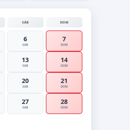
SÁB
DOM
6
7
SAB
DOM
13
14
SAB
DOM
20
21
SAB
DOM
27
28
SAB
DOM