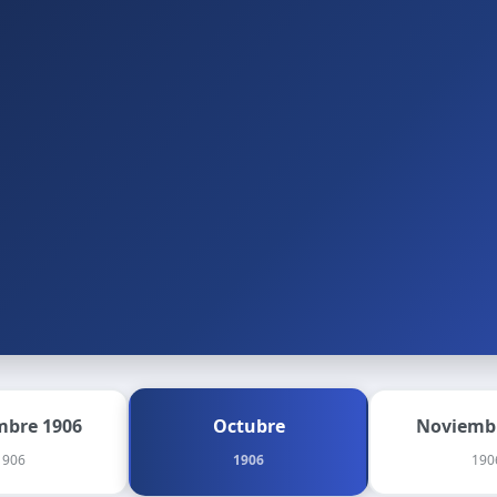
mbre 1906
Octubre
Noviemb
1906
1906
190