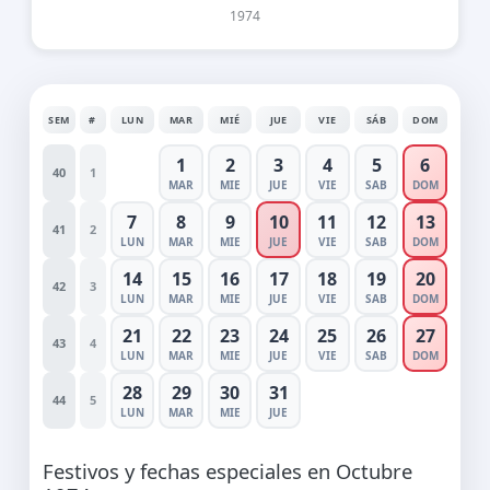
1974
SEM
#
LUN
MAR
MIÉ
JUE
VIE
SÁB
DOM
1
2
3
4
5
6
40
1
MAR
MIE
JUE
VIE
SAB
DOM
7
8
9
10
11
12
13
41
2
LUN
MAR
MIE
JUE
VIE
SAB
DOM
14
15
16
17
18
19
20
42
3
LUN
MAR
MIE
JUE
VIE
SAB
DOM
21
22
23
24
25
26
27
43
4
LUN
MAR
MIE
JUE
VIE
SAB
DOM
28
29
30
31
44
5
LUN
MAR
MIE
JUE
Festivos y fechas especiales en Octubre