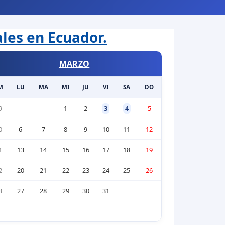
ales en Ecuador.
MARZO
M
LU
MA
MI
JU
VI
SA
DO
9
1
2
3
4
5
0
6
7
8
9
10
11
12
1
13
14
15
16
17
18
19
2
20
21
22
23
24
25
26
3
27
28
29
30
31