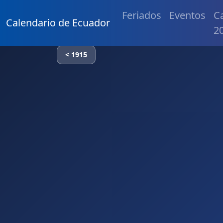
Feriados
Eventos
C
Calendario de Ecuador
2
< 1915