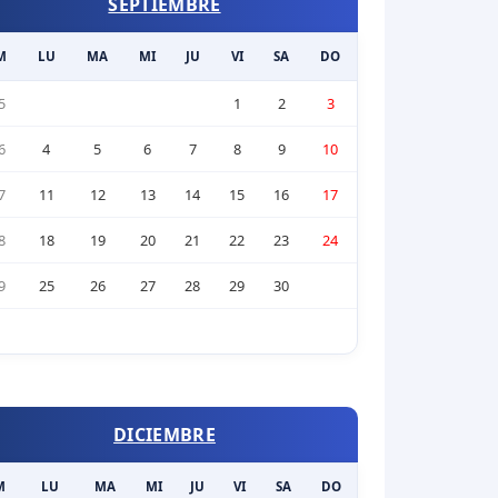
SEPTIEMBRE
M
LU
MA
MI
JU
VI
SA
DO
5
1
2
3
6
4
5
6
7
8
9
10
7
11
12
13
14
15
16
17
8
18
19
20
21
22
23
24
9
25
26
27
28
29
30
DICIEMBRE
M
LU
MA
MI
JU
VI
SA
DO