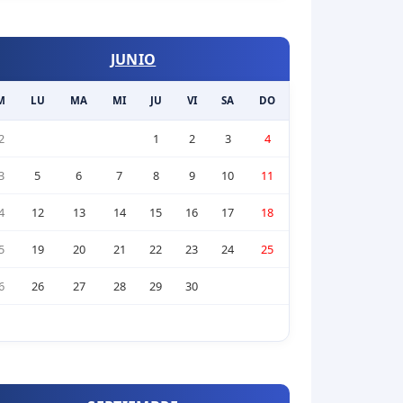
JUNIO
M
LU
MA
MI
JU
VI
SA
DO
2
1
2
3
4
3
5
6
7
8
9
10
11
4
12
13
14
15
16
17
18
5
19
20
21
22
23
24
25
6
26
27
28
29
30