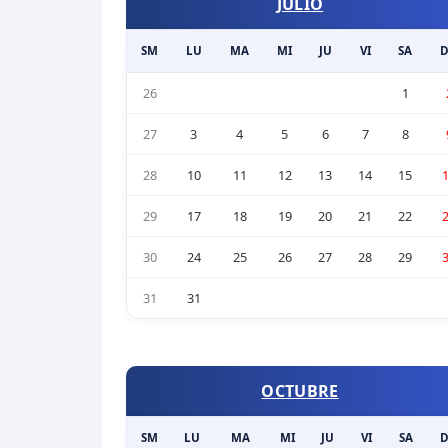
JULIO
SM
LU
MA
MI
JU
VI
SA
26
1
27
3
4
5
6
7
8
28
10
11
12
13
14
15
29
17
18
19
20
21
22
30
24
25
26
27
28
29
31
31
OCTUBRE
SM
LU
MA
MI
JU
VI
SA