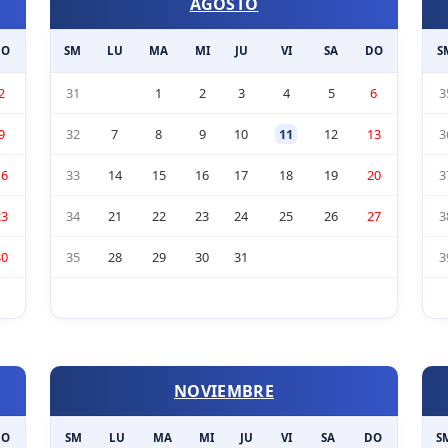
AGOSTO
DO
SM
LU
MA
MI
JU
VI
SA
DO
S
2
31
1
2
3
4
5
6
3
9
32
7
8
9
10
11
12
13
3
16
33
14
15
16
17
18
19
20
3
23
34
21
22
23
24
25
26
27
3
30
35
28
29
30
31
3
NOVIEMBRE
DO
SM
LU
MA
MI
JU
VI
SA
DO
S