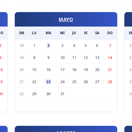
MAYO
DO
SM
LU
MA
MI
JU
VI
SA
DO
S
2
18
1
2
3
4
5
6
7
2
9
19
8
9
10
11
12
13
14
2
16
20
15
16
17
18
19
20
21
2
23
21
22
23
24
25
26
27
28
2
30
22
29
30
31
2