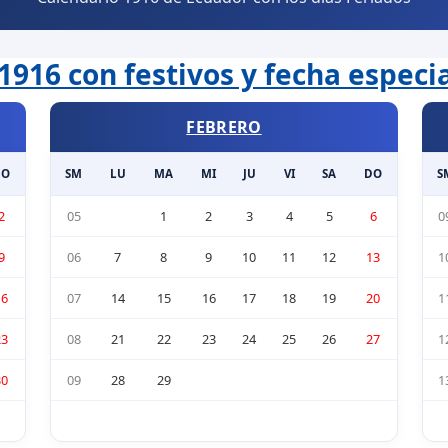
1916 con festivos y fecha especi
FEBRERO
DO
SM
LU
MA
MI
JU
VI
SA
DO
S
2
05
1
2
3
4
5
6
0
9
06
7
8
9
10
11
12
13
1
16
07
14
15
16
17
18
19
20
1
23
08
21
22
23
24
25
26
27
1
30
09
28
29
1