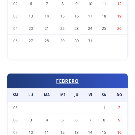
02
6
7
8
9
10
11
12
03
13
14
15
16
17
18
19
04
20
21
22
23
24
25
26
05
27
28
29
30
31
FEBRERO
SM
LU
MA
MI
JU
VI
SA
DO
05
1
2
06
3
4
5
6
7
8
9
07
10
11
12
13
14
15
16