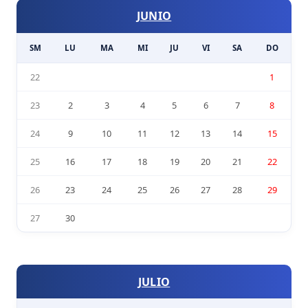
JUNIO
SM
LU
MA
MI
JU
VI
SA
DO
22
1
23
2
3
4
5
6
7
8
24
9
10
11
12
13
14
15
25
16
17
18
19
20
21
22
26
23
24
25
26
27
28
29
27
30
JULIO