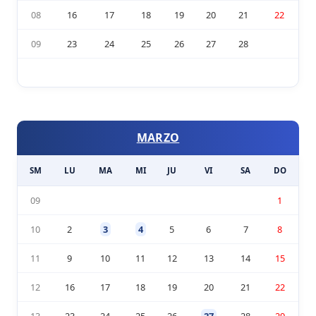
08
16
17
18
19
20
21
22
09
23
24
25
26
27
28
MARZO
SM
LU
MA
MI
JU
VI
SA
DO
09
1
10
2
3
4
5
6
7
8
11
9
10
11
12
13
14
15
12
16
17
18
19
20
21
22