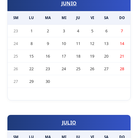
JUNIO
SM
LU
MA
MI
JU
VI
SA
DO
23
1
2
3
4
5
6
7
24
8
9
10
11
12
13
14
25
15
16
17
18
19
20
21
26
22
23
24
25
26
27
28
27
29
30
JULIO
SM
LU
MA
MI
JU
VI
SA
DO