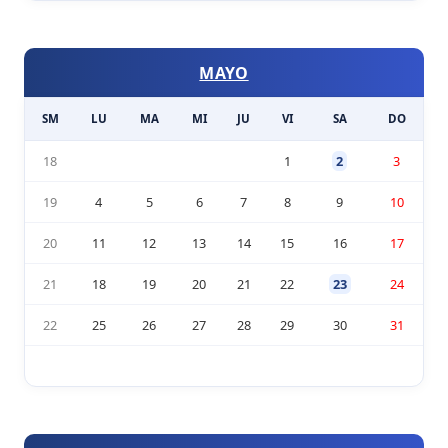
MAYO
SM
LU
MA
MI
JU
VI
SA
DO
18
1
2
3
19
4
5
6
7
8
9
10
20
11
12
13
14
15
16
17
21
18
19
20
21
22
23
24
22
25
26
27
28
29
30
31