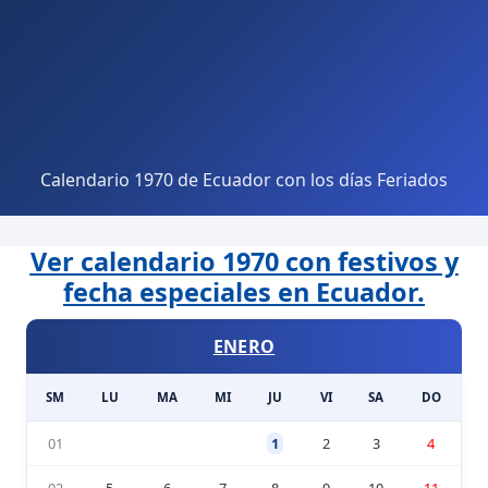
Calendario 1970 de Ecuador con los días Feriados
Ver calendario 1970 con festivos y
fecha especiales en Ecuador.
ENERO
SM
LU
MA
MI
JU
VI
SA
DO
01
1
2
3
4
02
5
6
7
8
9
10
11