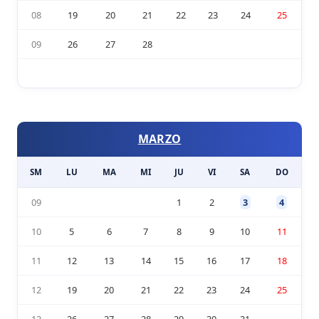
08
19
20
21
22
23
24
25
09
26
27
28
MARZO
SM
LU
MA
MI
JU
VI
SA
DO
09
1
2
3
4
10
5
6
7
8
9
10
11
11
12
13
14
15
16
17
18
12
19
20
21
22
23
24
25