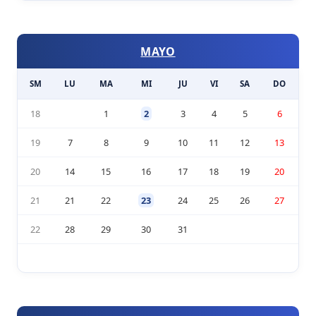
MAYO
SM
LU
MA
MI
JU
VI
SA
DO
18
1
2
3
4
5
6
19
7
8
9
10
11
12
13
20
14
15
16
17
18
19
20
21
21
22
23
24
25
26
27
22
28
29
30
31