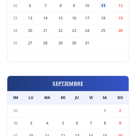
32
6
7
8
9
10
11
12
33
13
14
15
16
17
18
19
34
20
21
22
23
24
25
26
35
27
28
29
30
31
SEPTIEMBRE
SM
LU
MA
MI
JU
VI
SA
DO
35
1
2
36
3
4
5
6
7
8
9
37
10
11
12
13
14
15
16