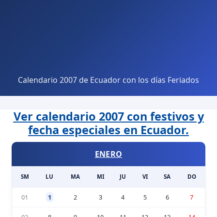
Calendario 2007 de Ecuador con los días Feriados
Ver calendario 2007 con festivos y
fecha especiales en Ecuador.
ENERO
SM
LU
MA
MI
JU
VI
SA
DO
01
1
2
3
4
5
6
7
02
8
9
10
11
12
13
14