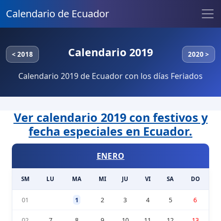
Calendario de Ecuador
Calendario 2019
< 2018
2020 >
Calendario 2019 de Ecuador con los días Feriados
Ver calendario 2019 con festivos y
fecha especiales en Ecuador.
ENERO
SM
LU
MA
MI
JU
VI
SA
DO
01
1
2
3
4
5
6
02
7
8
9
10
11
12
13