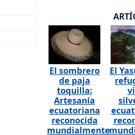
ARTÍ
El sombrero
El Yas
de paja
refu
toquilla:
v
Artesanía
silv
ecuatoriana
ecuat
reconocida
reco
mundialmente
mund