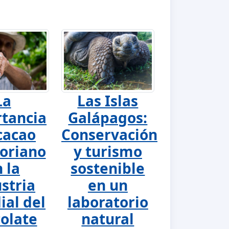
La
Las Islas
tancia
Galápagos:
cacao
Conservación
oriano
y turismo
 la
sostenible
stria
en un
al del
laboratorio
olate
natural