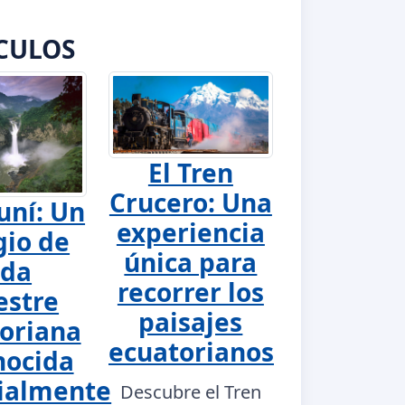
CULOS
El Tren
Crucero: Una
uní: Un
experiencia
gio de
única para
ida
recorrer los
estre
paisajes
oriana
ecuatorianos
nocida
ialmente
Descubre el Tren