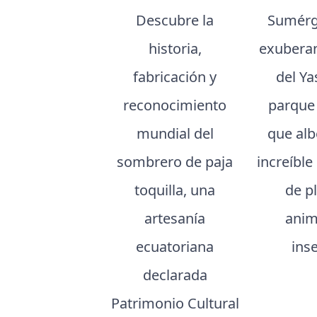
Descubre la
Sumérg
historia,
exuberan
fabricación y
del Ya
reconocimiento
parque
mundial del
que al
sombrero de paja
increíble
toquilla, una
de p
artesanía
anim
ecuatoriana
ins
declarada
Patrimonio Cultural