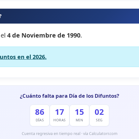
?
 el
4 de Noviembre de 1990
.
funtos en el 2026.
¿Cuánto falta para Día de los Difuntos?
86
17
15
00
DÍAS
HORAS
MIN
SEG
Cuenta regresiva en tiempo real · vía Calculatorr.com