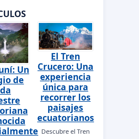
CULOS
El Tren
Crucero: Una
uní: Un
experiencia
gio de
única para
ida
recorrer los
estre
paisajes
oriana
ecuatorianos
nocida
ialmente
Descubre el Tren