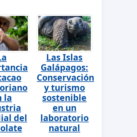
La
Las Islas
tancia
Galápagos:
cacao
Conservación
oriano
y turismo
 la
sostenible
stria
en un
al del
laboratorio
olate
natural