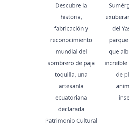
Descubre la
Sumérg
historia,
exuberan
fabricación y
del Ya
reconocimiento
parque
mundial del
que al
sombrero de paja
increíble
toquilla, una
de p
artesanía
anim
ecuatoriana
ins
declarada
Patrimonio Cultural