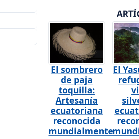
ARTÍ
El sombrero
El Yas
de paja
refu
toquilla:
v
Artesanía
silv
ecuatoriana
ecuat
reconocida
reco
mundialmente
mund