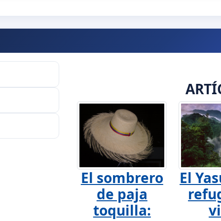
ARTÍ
El sombrero
El Yas
de paja
refu
toquilla:
v