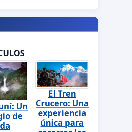
CULOS
El Tren
Crucero: Una
uní: Un
experiencia
gio de
única para
ida