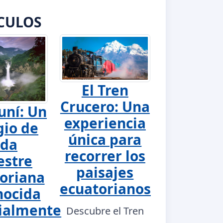
CULOS
El Tren
Crucero: Una
uní: Un
experiencia
gio de
única para
ida
recorrer los
estre
paisajes
oriana
ecuatorianos
nocida
ialmente
Descubre el Tren