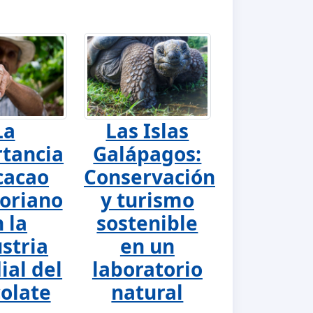
La
Las Islas
tancia
Galápagos:
cacao
Conservación
oriano
y turismo
 la
sostenible
stria
en un
al del
laboratorio
olate
natural