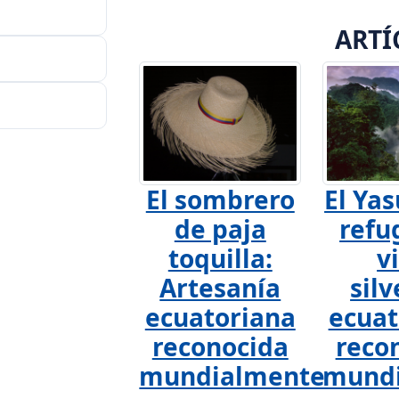
ARTÍ
El sombrero
El Yas
de paja
refu
toquilla:
v
Artesanía
silv
ecuatoriana
ecuat
reconocida
reco
mundialmente
mund