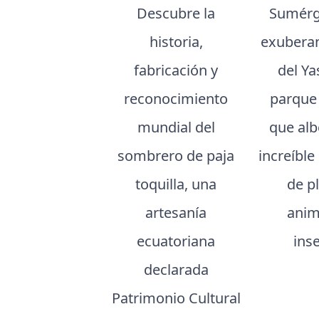
Descubre la
Sumérg
historia,
exuberan
fabricación y
del Ya
reconocimiento
parque
mundial del
que al
sombrero de paja
increíble
toquilla, una
de p
artesanía
anim
ecuatoriana
ins
declarada
Patrimonio Cultural