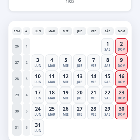
1922
SEM
#
LUN
MAR
MIÉ
JUE
VIE
SÁB
DOM
1
2
26
1
SAB
DOM
3
4
5
6
7
8
9
27
2
LUN
MAR
MIE
JUE
VIE
SAB
DOM
10
11
12
13
14
15
16
28
3
LUN
MAR
MIE
JUE
VIE
SAB
DOM
17
18
19
20
21
22
23
29
4
LUN
MAR
MIE
JUE
VIE
SAB
DOM
24
25
26
27
28
29
30
30
5
LUN
MAR
MIE
JUE
VIE
SAB
DOM
31
31
6
LUN