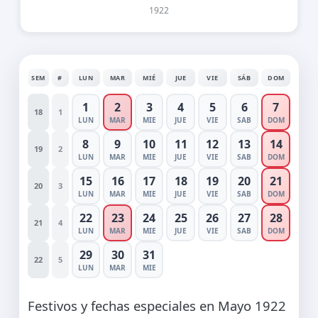
1922
SEM
#
LUN
MAR
MIÉ
JUE
VIE
SÁB
DOM
1
2
3
4
5
6
7
18
1
LUN
MAR
MIE
JUE
VIE
SAB
DOM
8
9
10
11
12
13
14
19
2
LUN
MAR
MIE
JUE
VIE
SAB
DOM
15
16
17
18
19
20
21
20
3
LUN
MAR
MIE
JUE
VIE
SAB
DOM
22
23
24
25
26
27
28
21
4
LUN
MAR
MIE
JUE
VIE
SAB
DOM
29
30
31
22
5
LUN
MAR
MIE
Festivos y fechas especiales en Mayo 1922