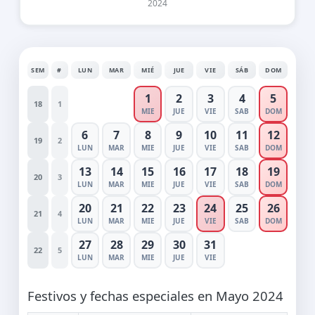
2024
SEM
#
LUN
MAR
MIÉ
JUE
VIE
SÁB
DOM
1
2
3
4
5
18
1
MIE
JUE
VIE
SAB
DOM
6
7
8
9
10
11
12
19
2
LUN
MAR
MIE
JUE
VIE
SAB
DOM
13
14
15
16
17
18
19
20
3
LUN
MAR
MIE
JUE
VIE
SAB
DOM
20
21
22
23
24
25
26
21
4
LUN
MAR
MIE
JUE
VIE
SAB
DOM
27
28
29
30
31
22
5
LUN
MAR
MIE
JUE
VIE
Festivos y fechas especiales en Mayo 2024