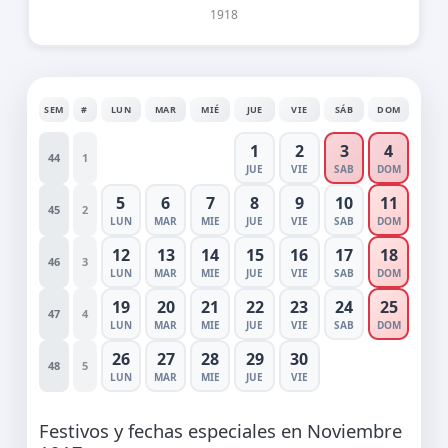
1918
SEM
#
LUN
MAR
MIÉ
JUE
VIE
SÁB
DOM
1
2
3
4
44
1
JUE
VIE
SAB
DOM
5
6
7
8
9
10
11
45
2
LUN
MAR
MIE
JUE
VIE
SAB
DOM
12
13
14
15
16
17
18
46
3
LUN
MAR
MIE
JUE
VIE
SAB
DOM
19
20
21
22
23
24
25
47
4
LUN
MAR
MIE
JUE
VIE
SAB
DOM
26
27
28
29
30
48
5
LUN
MAR
MIE
JUE
VIE
Festivos y fechas especiales en Noviembre