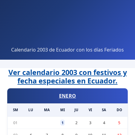
Calendario 2003 de Ecuador con los días Feriados
Ver calendario 2003 con festivos y
fecha especiales en Ecuador.
ENERO
SM
LU
MA
MI
JU
VI
SA
DO
01
1
2
3
4
5
02
6
7
8
9
10
11
12