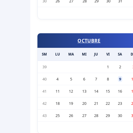
30
26
27
28
29
30
31
OCTUBRE
SM
LU
MA
MI
JU
VI
SA
39
1
2
40
4
5
6
7
8
9
41
11
12
13
14
15
16
42
18
19
20
21
22
23
43
25
26
27
28
29
30