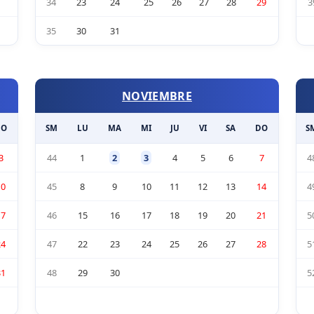
34
23
24
25
26
27
28
29
3
35
30
31
NOVIEMBRE
DO
SM
LU
MA
MI
JU
VI
SA
DO
S
3
44
1
2
3
4
5
6
7
4
10
45
8
9
10
11
12
13
14
4
17
46
15
16
17
18
19
20
21
5
24
47
22
23
24
25
26
27
28
5
31
48
29
30
5