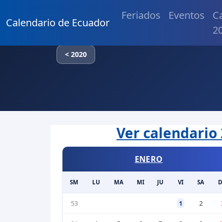
Feriados
Eventos
C
Calendario de Ecuador
2
< 2020
Ver calendario 
ENERO
SM
LU
MA
MI
JU
VI
SA
53
1
2