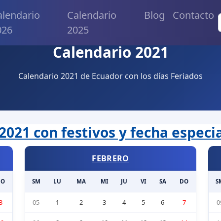
alendario
Calendario
Blog
Contacto
026
2025
Calendario 2021
Calendario 2021 de Ecuador con los días Feriados
2021 con festivos y fecha especi
FEBRERO
DO
SM
LU
MA
MI
JU
VI
SA
DO
S
3
05
1
2
3
4
5
6
7
0