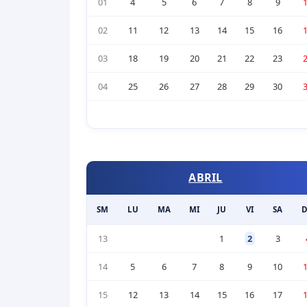
01
4
5
6
7
8
9
02
11
12
13
14
15
16
03
18
19
20
21
22
23
04
25
26
27
28
29
30
ABRIL
SM
LU
MA
MI
JU
VI
SA
13
1
2
3
14
5
6
7
8
9
10
15
12
13
14
15
16
17