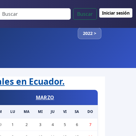
Iniciar sesión
Buscar
2022 >
ales en Ecuador.
MARZO
M
LU
MA
MI
JU
VI
SA
DO
9
1
2
3
4
5
6
7