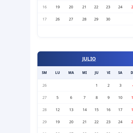
16
19
20
21
22
23
24
17
26
27
28
29
30
JULIO
SM
LU
MA
MI
JU
VI
SA
26
1
2
3
27
5
6
7
8
9
10
28
12
13
14
15
16
17
29
19
20
21
22
23
24