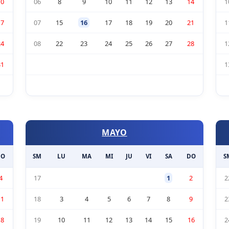
10
06
8
9
10
11
12
13
14
1
17
07
15
16
17
18
19
20
21
1
24
08
22
23
24
25
26
27
28
1
31
1
MAYO
DO
SM
LU
MA
MI
JU
VI
SA
DO
S
4
17
1
2
2
11
18
3
4
5
6
7
8
9
2
18
19
10
11
12
13
14
15
16
2