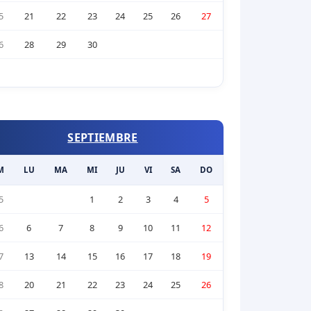
5
21
22
23
24
25
26
27
6
28
29
30
SEPTIEMBRE
M
LU
MA
MI
JU
VI
SA
DO
5
1
2
3
4
5
6
6
7
8
9
10
11
12
7
13
14
15
16
17
18
19
8
20
21
22
23
24
25
26