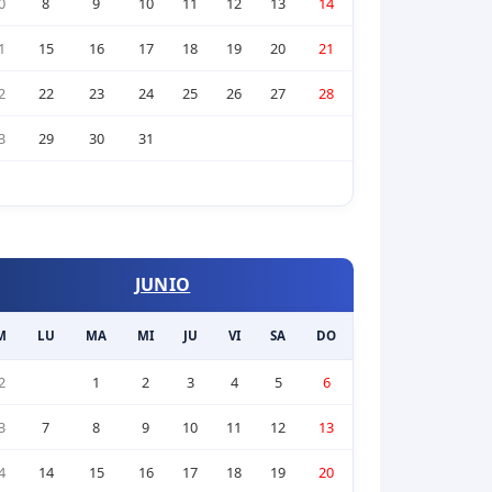
0
8
9
10
11
12
13
14
1
15
16
17
18
19
20
21
2
22
23
24
25
26
27
28
3
29
30
31
JUNIO
M
LU
MA
MI
JU
VI
SA
DO
2
1
2
3
4
5
6
3
7
8
9
10
11
12
13
4
14
15
16
17
18
19
20