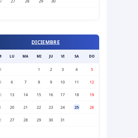
9
27
28
29
30
DICIEMBRE
M
LU
MA
MI
JU
VI
SA
DO
8
1
2
3
4
5
9
6
7
8
9
10
11
12
0
13
14
15
16
17
18
19
1
20
21
22
23
24
25
26
2
27
28
29
30
31