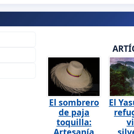
ARTÍ
El sombrero
El Yas
de paja
refu
toquilla:
v
Artesanía
silv