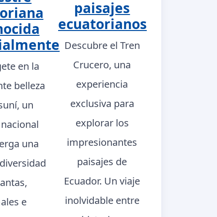
paisajes
oriana
ecuatorianos
nocida
ialmente
Descubre el Tren
Crucero, una
ete en la
experiencia
te belleza
exclusiva para
suní, un
explorar los
 nacional
impresionantes
berga una
paisajes de
 diversidad
Ecuador. Un viaje
lantas,
inolvidable entre
ales e