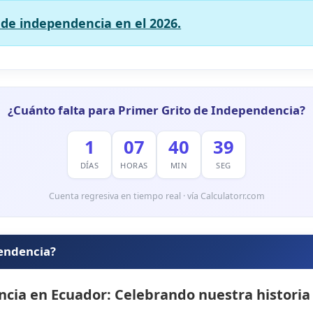
 de independencia en el 2026.
¿Cuánto falta para Primer Grito de Independencia?
1
07
40
38
DÍAS
HORAS
MIN
SEG
Cuenta regresiva en tiempo real · vía Calculatorr.com
pendencia?
cia en Ecuador: Celebrando nuestra historia 