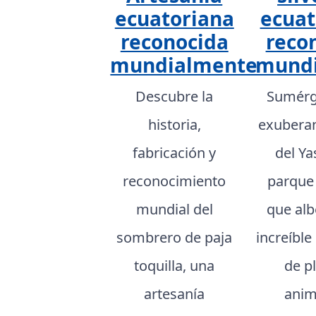
ecuatoriana
ecuat
reconocida
reco
mundialmente
mund
Descubre la
Sumérg
historia,
exuberan
fabricación y
del Ya
reconocimiento
parque
mundial del
que al
sombrero de paja
increíble
toquilla, una
de p
artesanía
anim