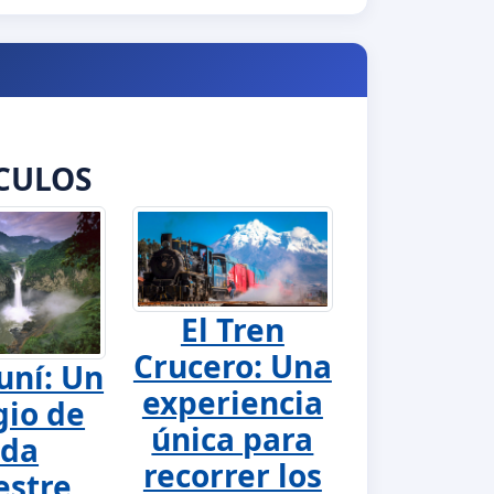
CULOS
El Tren
Crucero: Una
uní: Un
experiencia
gio de
única para
ida
recorrer los
estre