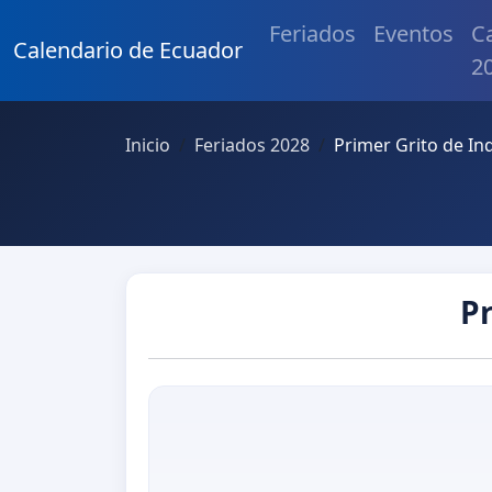
Feriados
Eventos
C
Calendario de Ecuador
2
Inicio
Feriados 2028
Primer Grito de I
P